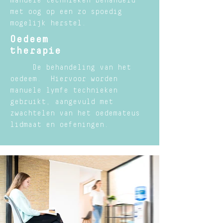
manuele technieken behandeld
met oog op een zo spoedig
mogelijk herstel.
Oedeem
therapie
De behandeling van het
oedeem. Hiervoor worden
manuele lymfe technieken
gebruikt, aangevuld met
zwachtelen van het oedemateus
lidmaat en oefeningen.