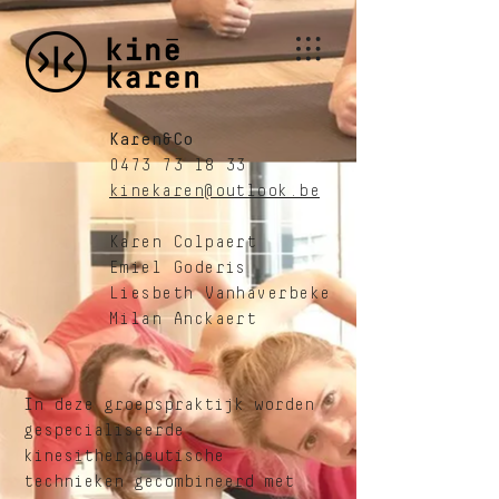
Karen&Co
0473 73 18 33
kinekaren@outlook.be
Karen Colpaert
Emiel Goderis
Liesbeth Vanhaverbeke
Milan Anckaert
In deze groepspraktijk worden
gespecialiseerde
kinesitherapeutische
technieken gecombineerd met