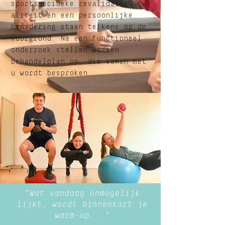
sportspecifieke revalidatie. Kw
aliteit en een persoonlijke
benadering staan telkens op de
voorgrond. Na een functioneel
onderzoek stellen we een
behandelplan op, die samen met
u wordt besproken.
"Wat vandaag onmogelijk
lijkt,
wordt binnenkort je
warm-up..."