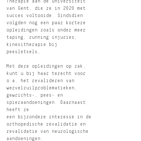
Therapie aan de universiteit
van Gent, die ze in 2020 met
succes voltooide. Sindsdien
volgden nog een paar kortere
opleidingen zoals onder meer
taping, running injuries,
kinesitherapie bij
peesletsels…
Met deze opleidingen op zak,
kunt u bij haar terecht voor
o.a. het revalideren van
wervelzuilproblematieken,
gewrichts-, pees- en
spieraandoeningen. Daarnaast
heeft ze
een bijzondere interesse in de
orthopedische revalidatie en
revalidatie van neurologische
aandoeningen.