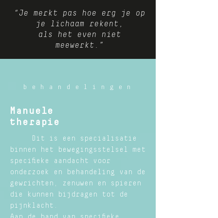
“Je merkt pas hoe erg je op
je lichaam rekent,
als het even niet
meewerkt.”
behandelingen
Manuele
therapie
Dit is een specialisatie
binnen het bewegingsstelsel met
specifieke aandacht voor
onderzoek en behandeling van de
gewrichten, zenuwen en spieren
die kunnen bijdragen tot de
pijnklacht.
Aan de hand van specifieke