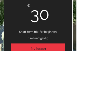
30€
€
30
Short-term trial for beginners
1 maand geldig
Nu kopen
I'm a benefit
I'm a benefit
Platinum Membership
I'm a benefit
40€
€
40