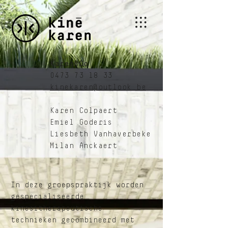
Karen&Co
0473 73 18 33
kinekaren@outlook.be
Karen Colpaert
Emiel Goderis
Liesbeth Vanhaverbeke
Milan Anckaert
In deze groepspraktijk worden
gespecialiseerde
kinesitherapeutische
technieken gecombineerd met